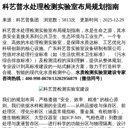
科艺普水处理检测实验室布局规划指南
来源：科艺普集团 浏览数：5813次 更新时间：2025-12-29
科艺普水处理检测实验室布局规划指南，水是生命之源，其水
质安全直接关系到公共卫生、生态环境与工业生产。一个专
业、高效的水处理检测实验室，是保障水质达标、工艺优化与
科研创新的核心设施。广东科艺普实验室设备研制有限公司，
凭借对水处理行业标准（如《生活饮用水卫生标准》、《污水
综合排放标准》）及检测流程的深刻理解，提供从整体规划、
专业设计到高标准建设的一站式解决方案，致力于打造科学、
合规、智能的现代化水质检测中心。
水质检测实验室建设专家
咨询热线：400-998-0670/13202956879（微信同号）
我们的规划布局，严格遵循 “安全、效率、精准” 的核心原
则。我们依据水样检测的全流程——从样品接收与保存区、前
处理区、理化分析区（涵盖常规指标、重金属、有机物等）、
微生物检测区、大型仪器室（如ICP-MS、气相色谱）到数据
处理与废液暂存区——进行科学的功能分区与物理隔离。设计