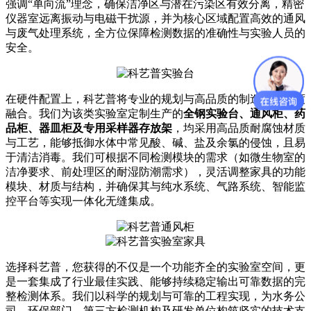
强调“单向流”理念，确保洁净区与潜在污染区有效分离，精密
仪器室远离振动与电磁干扰源，并为核心区域配置高效的通风
与废气处理系统，全方位保障检测数据的准确性与实验人员的
安全。
在硬件配置上，科艺普将专业的规划与高品质的制造能力深度
融合。我们为该类实验室定制生产的
全钢实验台、通风柜、药
品柜、器皿柜及专用采样器存放架
，均采用高品质耐腐蚀材质
与工艺，能够抵御水体中常见酸、碱、盐及余氯的侵蚀，且易
于清洁消毒。我们可根据不同检测模块的需求（如微生物室的
洁净要求、前处理区的耐湿防潮需求），灵活调整家具的功能
模块、材质与结构，并确保其与纯水系统、气路系统、智能监
控平台等实现一体化无缝集成。
选择科艺普，您获得的不仅是一个功能齐全的实验室空间，更
是一套集成了行业最佳实践、能够持续稳定输出可靠数据的完
整检测体系。我们以科学的规划与可靠的工程实现，为水务公
司、环保部门、第三方检测机构及研发单位构筑坚实的技术支