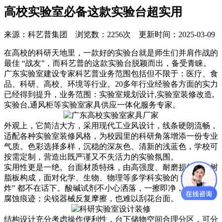
高校实验室必备这款实验台超实用
来源：科艺普集团 浏览数：2256次 更新时间：2025-03-09
在高校的科研天地里，一款好的实验台就是师生们并肩作战的
最佳 “战友”，而科艺普的这款实验台脱颖而出，备受青睐。
广东实验室建设专家科艺普业务范围包括但不限于：医疗、食
品、科研、高校、环境等行业。20多年行业经验各方面的实力
已经得到提升，业务范围：实验室规划设计,实验室装修改造,
实验台,通风柜等实验室家具供应一体化服务专家。
外观上，它简洁大方，采用现代工业风设计，线条硬朗流畅，
适配各种实验室装修风格，为校园里的科研角落增添一份专业
气质。色彩选择多样，沉稳的深灰色、清新的浅蓝色，学校可
按需定制，营造出既严谨又不失活力的实验氛围。
实用性更是一绝。台面材质特殊，由高强度、耐磨损的环氧树
脂板构成，面对化学、生物、物理等多学科实验的 “轮番轰
炸” 都不在话下。酸碱试剂不小心洒落，一擦即净，不会留下
腐蚀痕迹；尖锐器械反复摩擦，也难以刮花台面。
结构设计充分考虑操作便利性，台下储物空间合理分区，可分