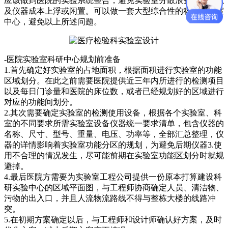
应该做到医院的实验系统整合，避免实验室分散浪费资源，以
及仪器成本上浮或闲置。可以做一套大型综合性的科研实验室
中心，避免以上所述问题。
-医院实验室科研中心规划前准备
1.首先确定好实验室的占地面积，根据面积进行实验室的功能
区域划分。在此之前需要医院提供近三年内所进行的检测项目
以及每日门诊量和医院的床位数，或者已经规划好的区域进行
对应的功能间划分。
2.其次需要确定实验室的检测使用设备，根据各个实验室、科
室的不同要求所需实验室设备仪器统一要求清单，包含仪器的
名称、尺寸、型号、重量、电压、功率等，全部汇总整理，仪
器的详情影响着实验室功能分区的规划，为避免后期仪器3.使
用不合理的情况发生，尽可能前期在实验室功能区划分时就规
避掉。
4.最后医院方需要为实验室工程公司提供一份原本打算建设科
研实验中心的区域平面图，与工程师协商确定人员、清洁物、
污物的出入口，并且人流物流路线不得与整栋大楼的线路冲
突。
5.在初期方案确定以后，与工程师和设计师确认好方案，及时