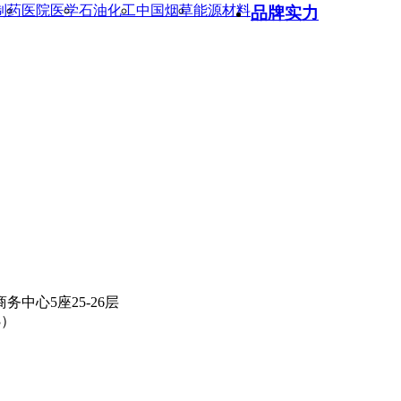
制药
医院医学
石油化工
中国烟草
能源材料
品牌实力
中心5座25-26层
3）