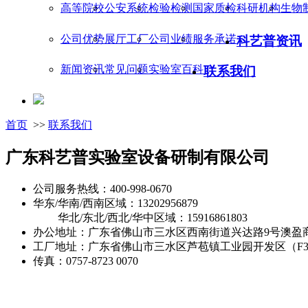
高等院校
公安系统
检验检测
国家质检
科研机构
生物
公司优势
展厅工厂
公司业绩
服务承诺
科艺普资讯
新闻资讯
常见问题
实验室百科
联系我们
首页
>>
联系我们
广东科艺普实验室设备研制有限公司
公司服务热线：400-998-0670
华东/华南/西南区域：13202956879
华北/东北/西北/华中区域：15916861803
办公地址：广东省佛山市三水区西南街道兴达路9号澳盈商务
工厂地址：广东省佛山市三水区芦苞镇工业园开发区（F
传真：0757-8723 0070