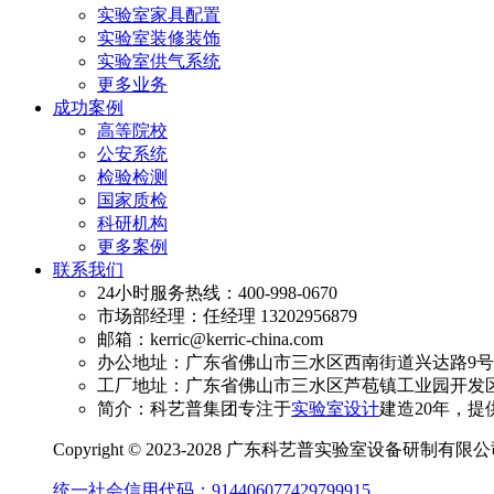
实验室家具配置
实验室装修装饰
实验室供气系统
更多业务
成功案例
高等院校
公安系统
检验检测
国家质检
科研机构
更多案例
联系我们
24小时服务热线：400-998-0670
市场部经理：任经理 13202956879
邮箱：kerric@kerric-china.com
办公地址：广东省佛山市三水区西南街道兴达路9号澳
工厂地址：广东省佛山市三水区芦苞镇工业园开发区
简介：科艺普集团专注于
实验室设计
建造20年，提
Copyright © 2023-2028 广东科艺普实验室设备研制有
统一社会信用代码：914406077429799915