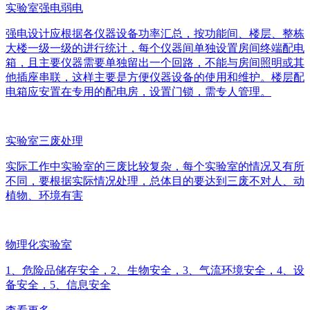
实验室强电弱电
强电设计应根据各仪器设备功率汇总，按功能间、楼层、整栋
大楼一级一级的进行统计，每个仪器间单独设置房间终端配电
箱，且主要仪器需要单独留出一个回路，不能与房间照明或其
他插座串联，这样主要是方便仪器设备的使用和维护。楼层配
电箱应安置在专用的配电房，设置门锁，需专人管理。
实验室三废处理
实际工作中实验室的三废比较复杂，每个实验室的情况又有所
不同，要根据实际情况处理，总体目的要达到三废不对人、动
植物、环境有害
物理化实验室
1、危险品储存安全，2、生物安全，3、气流环境安全，4、设
备安全，5、信息安全