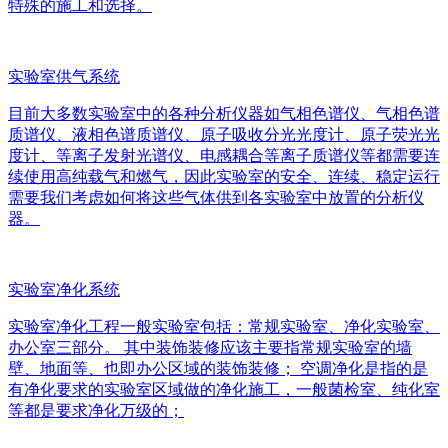
特殊的施工和选择。
实验室供气系统
目前大多数实验室中的各种分析仪器如气相色谱仪、气相色谱
质谱仪、液相色谱质谱仪、原子吸收分光光度计、原子荧光光
度计、等离子发射光谱仪、电感耦合等离子质谱仪等都需要连
续使用高纯载气和燃气，因此实验室的安全、连续、稳定运行
需要我们考虑如何将这些气体供到各实验室中放置的分析仪
器。
实验室净化系统
实验室净化工程一般实验室包括：常规实验室、净化实验室、
办公室三部分。 其中装饰装修应该主要指常规实验室的墙
壁、地面等、也即办公区域的装饰装修； 空调净化是指的是
有净化要求的实验室区域做的净化施工，一般菌检室、纯化室
等都是要求净化万级的；