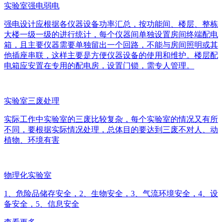
实验室强电弱电
强电设计应根据各仪器设备功率汇总，按功能间、楼层、整栋
大楼一级一级的进行统计，每个仪器间单独设置房间终端配电
箱，且主要仪器需要单独留出一个回路，不能与房间照明或其
他插座串联，这样主要是方便仪器设备的使用和维护。楼层配
电箱应安置在专用的配电房，设置门锁，需专人管理。
实验室三废处理
实际工作中实验室的三废比较复杂，每个实验室的情况又有所
不同，要根据实际情况处理，总体目的要达到三废不对人、动
植物、环境有害
物理化实验室
1、危险品储存安全，2、生物安全，3、气流环境安全，4、设
备安全，5、信息安全