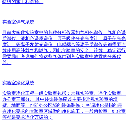
特殊的施工和选择。
实验室供气系统
目前大多数实验室中的各种分析仪器如气相色谱仪、气相色谱
质谱仪、液相色谱质谱仪、原子吸收分光光度计、原子荧光光
度计、等离子发射光谱仪、电感耦合等离子质谱仪等都需要连
续使用高纯载气和燃气，因此实验室的安全、连续、稳定运行
需要我们考虑如何将这些气体供到各实验室中放置的分析仪
器。
实验室净化系统
实验室净化工程一般实验室包括：常规实验室、净化实验室、
办公室三部分。 其中装饰装修应该主要指常规实验室的墙
壁、地面等、也即办公区域的装饰装修； 空调净化是指的是
有净化要求的实验室区域做的净化施工，一般菌检室、纯化室
等都是要求净化万级的；