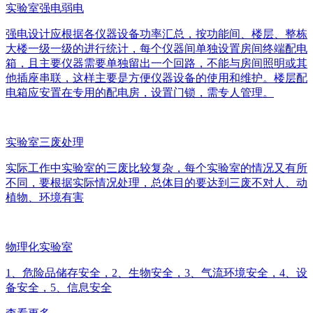
实验室强电弱电
强电设计应根据各仪器设备功率汇总，按功能间、楼层、整栋
大楼一级一级的进行统计，每个仪器间单独设置房间终端配电
箱，且主要仪器需要单独留出一个回路，不能与房间照明或其
他插座串联，这样主要是方便仪器设备的使用和维护。楼层配
电箱应安置在专用的配电房，设置门锁，需专人管理。
实验室三废处理
实际工作中实验室的三废比较复杂，每个实验室的情况又有所
不同，要根据实际情况处理，总体目的要达到三废不对人、动
植物、环境有害
物理化实验室
1、危险品储存安全，2、生物安全，3、气流环境安全，4、设
备安全，5、信息安全