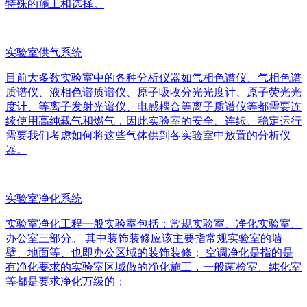
特殊的施工和选择。
实验室供气系统
目前大多数实验室中的各种分析仪器如气相色谱仪、气相色谱
质谱仪、液相色谱质谱仪、原子吸收分光光度计、原子荧光光
度计、等离子发射光谱仪、电感耦合等离子质谱仪等都需要连
续使用高纯载气和燃气，因此实验室的安全、连续、稳定运行
需要我们考虑如何将这些气体供到各实验室中放置的分析仪
器。
实验室净化系统
实验室净化工程一般实验室包括：常规实验室、净化实验室、
办公室三部分。 其中装饰装修应该主要指常规实验室的墙
壁、地面等、也即办公区域的装饰装修； 空调净化是指的是
有净化要求的实验室区域做的净化施工，一般菌检室、纯化室
等都是要求净化万级的；