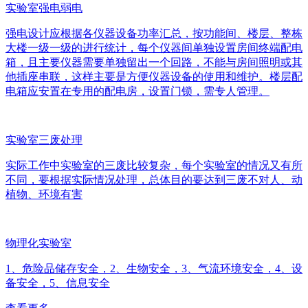
实验室强电弱电
强电设计应根据各仪器设备功率汇总，按功能间、楼层、整栋
大楼一级一级的进行统计，每个仪器间单独设置房间终端配电
箱，且主要仪器需要单独留出一个回路，不能与房间照明或其
他插座串联，这样主要是方便仪器设备的使用和维护。楼层配
电箱应安置在专用的配电房，设置门锁，需专人管理。
实验室三废处理
实际工作中实验室的三废比较复杂，每个实验室的情况又有所
不同，要根据实际情况处理，总体目的要达到三废不对人、动
植物、环境有害
物理化实验室
1、危险品储存安全，2、生物安全，3、气流环境安全，4、设
备安全，5、信息安全