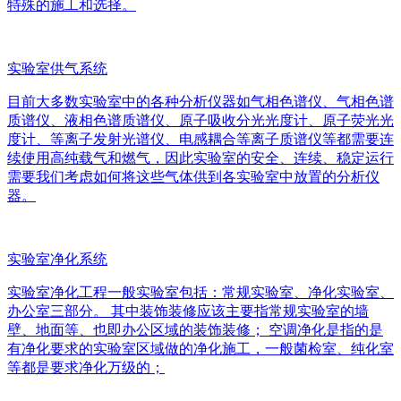
特殊的施工和选择。
实验室供气系统
目前大多数实验室中的各种分析仪器如气相色谱仪、气相色谱
质谱仪、液相色谱质谱仪、原子吸收分光光度计、原子荧光光
度计、等离子发射光谱仪、电感耦合等离子质谱仪等都需要连
续使用高纯载气和燃气，因此实验室的安全、连续、稳定运行
需要我们考虑如何将这些气体供到各实验室中放置的分析仪
器。
实验室净化系统
实验室净化工程一般实验室包括：常规实验室、净化实验室、
办公室三部分。 其中装饰装修应该主要指常规实验室的墙
壁、地面等、也即办公区域的装饰装修； 空调净化是指的是
有净化要求的实验室区域做的净化施工，一般菌检室、纯化室
等都是要求净化万级的；