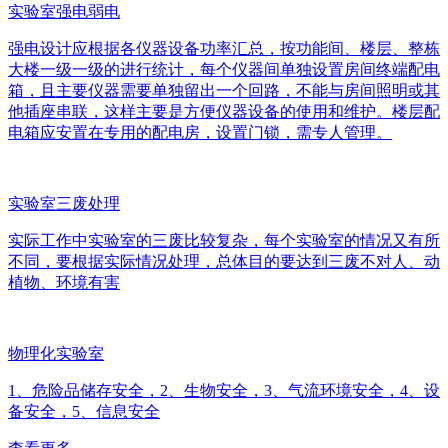
实验室强电弱电
强电设计应根据各仪器设备功率汇总，按功能间、楼层、整栋
大楼一级一级的进行统计，每个仪器间单独设置房间终端配电
箱，且主要仪器需要单独留出一个回路，不能与房间照明或其
他插座串联，这样主要是方便仪器设备的使用和维护。楼层配
电箱应安置在专用的配电房，设置门锁，需专人管理。
实验室三废处理
实际工作中实验室的三废比较复杂，每个实验室的情况又有所
不同，要根据实际情况处理，总体目的要达到三废不对人、动
植物、环境有害
物理化实验室
1、危险品储存安全，2、生物安全，3、气流环境安全，4、设
备安全，5、信息安全