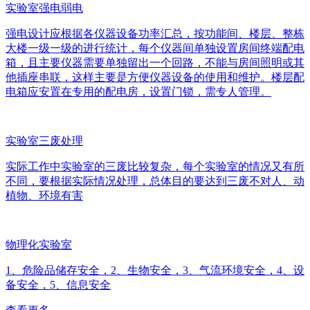
实验室强电弱电
强电设计应根据各仪器设备功率汇总，按功能间、楼层、整栋
大楼一级一级的进行统计，每个仪器间单独设置房间终端配电
箱，且主要仪器需要单独留出一个回路，不能与房间照明或其
他插座串联，这样主要是方便仪器设备的使用和维护。楼层配
电箱应安置在专用的配电房，设置门锁，需专人管理。
实验室三废处理
实际工作中实验室的三废比较复杂，每个实验室的情况又有所
不同，要根据实际情况处理，总体目的要达到三废不对人、动
植物、环境有害
物理化实验室
1、危险品储存安全，2、生物安全，3、气流环境安全，4、设
备安全，5、信息安全