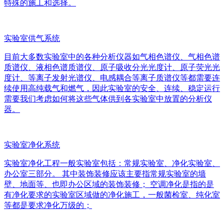
特殊的施工和选择。
实验室供气系统
目前大多数实验室中的各种分析仪器如气相色谱仪、气相色谱
质谱仪、液相色谱质谱仪、原子吸收分光光度计、原子荧光光
度计、等离子发射光谱仪、电感耦合等离子质谱仪等都需要连
续使用高纯载气和燃气，因此实验室的安全、连续、稳定运行
需要我们考虑如何将这些气体供到各实验室中放置的分析仪
器。
实验室净化系统
实验室净化工程一般实验室包括：常规实验室、净化实验室、
办公室三部分。 其中装饰装修应该主要指常规实验室的墙
壁、地面等、也即办公区域的装饰装修； 空调净化是指的是
有净化要求的实验室区域做的净化施工，一般菌检室、纯化室
等都是要求净化万级的；