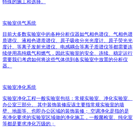
特殊的施工和选择。
实验室供气系统
目前大多数实验室中的各种分析仪器如气相色谱仪、气相色谱
质谱仪、液相色谱质谱仪、原子吸收分光光度计、原子荧光光
度计、等离子发射光谱仪、电感耦合等离子质谱仪等都需要连
续使用高纯载气和燃气，因此实验室的安全、连续、稳定运行
需要我们考虑如何将这些气体供到各实验室中放置的分析仪
器。
实验室净化系统
实验室净化工程一般实验室包括：常规实验室、净化实验室、
办公室三部分。 其中装饰装修应该主要指常规实验室的墙
壁、地面等、也即办公区域的装饰装修； 空调净化是指的是
有净化要求的实验室区域做的净化施工，一般菌检室、纯化室
等都是要求净化万级的；