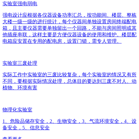
实验室强电弱电
强电设计应根据各仪器设备功率汇总，按功能间、楼层、整栋
大楼一级一级的进行统计，每个仪器间单独设置房间终端配电
箱，且主要仪器需要单独留出一个回路，不能与房间照明或其
他插座串联，这样主要是方便仪器设备的使用和维护。楼层配
电箱应安置在专用的配电房，设置门锁，需专人管理。
实验室三废处理
实际工作中实验室的三废比较复杂，每个实验室的情况又有所
不同，要根据实际情况处理，总体目的要达到三废不对人、动
植物、环境有害
物理化实验室
1、危险品储存安全，2、生物安全，3、气流环境安全，4、设
备安全，5、信息安全