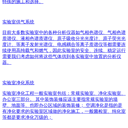
特殊的施工和选择。
实验室供气系统
目前大多数实验室中的各种分析仪器如气相色谱仪、气相色谱
质谱仪、液相色谱质谱仪、原子吸收分光光度计、原子荧光光
度计、等离子发射光谱仪、电感耦合等离子质谱仪等都需要连
续使用高纯载气和燃气，因此实验室的安全、连续、稳定运行
需要我们考虑如何将这些气体供到各实验室中放置的分析仪
器。
实验室净化系统
实验室净化工程一般实验室包括：常规实验室、净化实验室、
办公室三部分。 其中装饰装修应该主要指常规实验室的墙
壁、地面等、也即办公区域的装饰装修； 空调净化是指的是
有净化要求的实验室区域做的净化施工，一般菌检室、纯化室
等都是要求净化万级的；