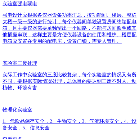
实验室强电弱电
强电设计应根据各仪器设备功率汇总，按功能间、楼层、整栋
大楼一级一级的进行统计，每个仪器间单独设置房间终端配电
箱，且主要仪器需要单独留出一个回路，不能与房间照明或其
他插座串联，这样主要是方便仪器设备的使用和维护。楼层配
电箱应安置在专用的配电房，设置门锁，需专人管理。
实验室三废处理
实际工作中实验室的三废比较复杂，每个实验室的情况又有所
不同，要根据实际情况处理，总体目的要达到三废不对人、动
植物、环境有害
物理化实验室
1、危险品储存安全，2、生物安全，3、气流环境安全，4、设
备安全，5、信息安全