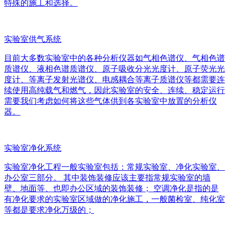
特殊的施工和选择。
实验室供气系统
目前大多数实验室中的各种分析仪器如气相色谱仪、气相色谱
质谱仪、液相色谱质谱仪、原子吸收分光光度计、原子荧光光
度计、等离子发射光谱仪、电感耦合等离子质谱仪等都需要连
续使用高纯载气和燃气，因此实验室的安全、连续、稳定运行
需要我们考虑如何将这些气体供到各实验室中放置的分析仪
器。
实验室净化系统
实验室净化工程一般实验室包括：常规实验室、净化实验室、
办公室三部分。 其中装饰装修应该主要指常规实验室的墙
壁、地面等、也即办公区域的装饰装修； 空调净化是指的是
有净化要求的实验室区域做的净化施工，一般菌检室、纯化室
等都是要求净化万级的；