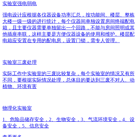
实验室强电弱电
强电设计应根据各仪器设备功率汇总，按功能间、楼层、整栋
大楼一级一级的进行统计，每个仪器间单独设置房间终端配电
箱，且主要仪器需要单独留出一个回路，不能与房间照明或其
他插座串联，这样主要是方便仪器设备的使用和维护。楼层配
电箱应安置在专用的配电房，设置门锁，需专人管理。
实验室三废处理
实际工作中实验室的三废比较复杂，每个实验室的情况又有所
不同，要根据实际情况处理，总体目的要达到三废不对人、动
植物、环境有害
物理化实验室
1、危险品储存安全，2、生物安全，3、气流环境安全，4、设
备安全，5、信息安全