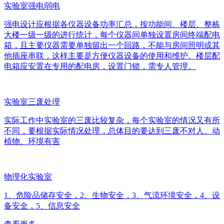
实验室强电弱电
强电设计应根据各仪器设备功率汇总，按功能间、楼层、整栋
大楼一级一级的进行统计，每个仪器间单独设置房间终端配电
箱，且主要仪器需要单独留出一个回路，不能与房间照明或其
他插座串联，这样主要是方便仪器设备的使用和维护。楼层配
电箱应安置在专用的配电房，设置门锁，需专人管理。
实验室三废处理
实际工作中实验室的三废比较复杂，每个实验室的情况又有所
不同，要根据实际情况处理，总体目的要达到三废不对人、动
植物、环境有害
物理化实验室
1、危险品储存安全，2、生物安全，3、气流环境安全，4、设
备安全，5、信息安全