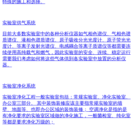
特殊的施工和选择。
实验室供气系统
目前大多数实验室中的各种分析仪器如气相色谱仪、气相色谱
质谱仪、液相色谱质谱仪、原子吸收分光光度计、原子荧光光
度计、等离子发射光谱仪、电感耦合等离子质谱仪等都需要连
续使用高纯载气和燃气，因此实验室的安全、连续、稳定运行
需要我们考虑如何将这些气体供到各实验室中放置的分析仪
器。
实验室净化系统
实验室净化工程一般实验室包括：常规实验室、净化实验室、
办公室三部分。 其中装饰装修应该主要指常规实验室的墙
壁、地面等、也即办公区域的装饰装修； 空调净化是指的是
有净化要求的实验室区域做的净化施工，一般菌检室、纯化室
等都是要求净化万级的；