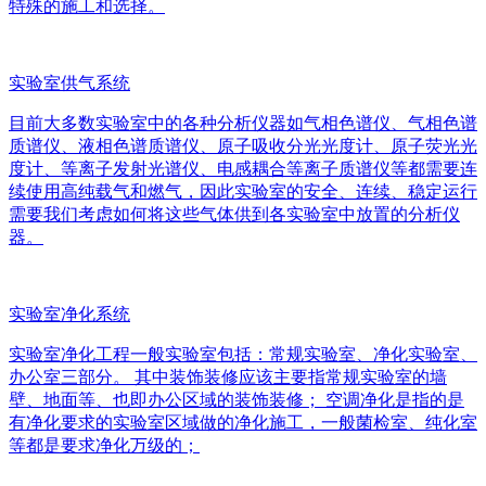
特殊的施工和选择。
实验室供气系统
目前大多数实验室中的各种分析仪器如气相色谱仪、气相色谱
质谱仪、液相色谱质谱仪、原子吸收分光光度计、原子荧光光
度计、等离子发射光谱仪、电感耦合等离子质谱仪等都需要连
续使用高纯载气和燃气，因此实验室的安全、连续、稳定运行
需要我们考虑如何将这些气体供到各实验室中放置的分析仪
器。
实验室净化系统
实验室净化工程一般实验室包括：常规实验室、净化实验室、
办公室三部分。 其中装饰装修应该主要指常规实验室的墙
壁、地面等、也即办公区域的装饰装修； 空调净化是指的是
有净化要求的实验室区域做的净化施工，一般菌检室、纯化室
等都是要求净化万级的；