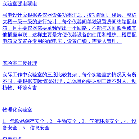
实验室强电弱电
强电设计应根据各仪器设备功率汇总，按功能间、楼层、整栋
大楼一级一级的进行统计，每个仪器间单独设置房间终端配电
箱，且主要仪器需要单独留出一个回路，不能与房间照明或其
他插座串联，这样主要是方便仪器设备的使用和维护。楼层配
电箱应安置在专用的配电房，设置门锁，需专人管理。
实验室三废处理
实际工作中实验室的三废比较复杂，每个实验室的情况又有所
不同，要根据实际情况处理，总体目的要达到三废不对人、动
植物、环境有害
物理化实验室
1、危险品储存安全，2、生物安全，3、气流环境安全，4、设
备安全，5、信息安全