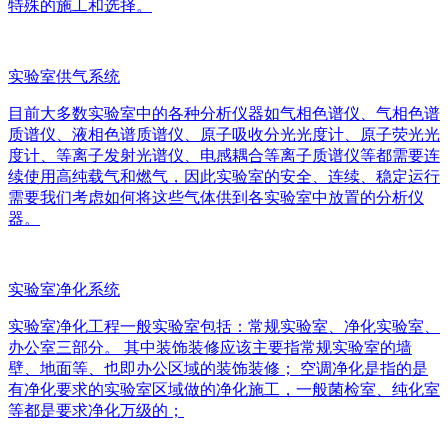
特殊的施工和选择。
实验室供气系统
目前大多数实验室中的各种分析仪器如气相色谱仪、气相色谱
质谱仪、液相色谱质谱仪、原子吸收分光光度计、原子荧光光
度计、等离子发射光谱仪、电感耦合等离子质谱仪等都需要连
续使用高纯载气和燃气，因此实验室的安全、连续、稳定运行
需要我们考虑如何将这些气体供到各实验室中放置的分析仪
器。
实验室净化系统
实验室净化工程一般实验室包括：常规实验室、净化实验室、
办公室三部分。 其中装饰装修应该主要指常规实验室的墙
壁、地面等、也即办公区域的装饰装修； 空调净化是指的是
有净化要求的实验室区域做的净化施工，一般菌检室、纯化室
等都是要求净化万级的；