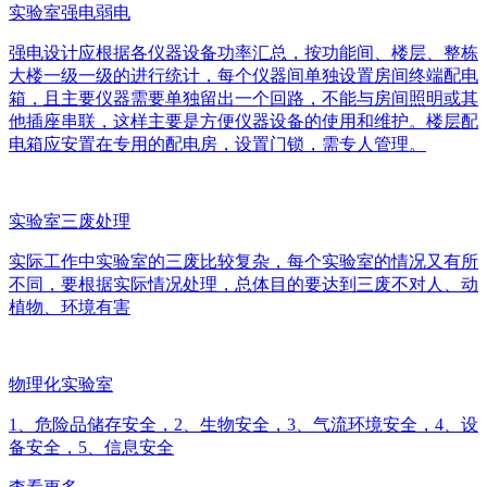
实验室强电弱电
强电设计应根据各仪器设备功率汇总，按功能间、楼层、整栋
大楼一级一级的进行统计，每个仪器间单独设置房间终端配电
箱，且主要仪器需要单独留出一个回路，不能与房间照明或其
他插座串联，这样主要是方便仪器设备的使用和维护。楼层配
电箱应安置在专用的配电房，设置门锁，需专人管理。
实验室三废处理
实际工作中实验室的三废比较复杂，每个实验室的情况又有所
不同，要根据实际情况处理，总体目的要达到三废不对人、动
植物、环境有害
物理化实验室
1、危险品储存安全，2、生物安全，3、气流环境安全，4、设
备安全，5、信息安全