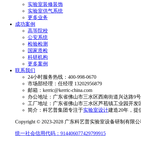
实验室装修装饰
实验室供气系统
更多业务
成功案例
高等院校
公安系统
检验检测
国家质检
科研机构
更多案例
联系我们
24小时服务热线：400-998-0670
市场部经理：任经理 13202956879
邮箱：kerric@kerric-china.com
办公地址：广东省佛山市三水区西南街道兴达路9号澳
工厂地址：广东省佛山市三水区芦苞镇工业园开发区
简介：科艺普集团专注于
实验室设计
建造20年，提
Copyright © 2023-2028 广东科艺普实验室设备研制有
统一社会信用代码：914406077429799915