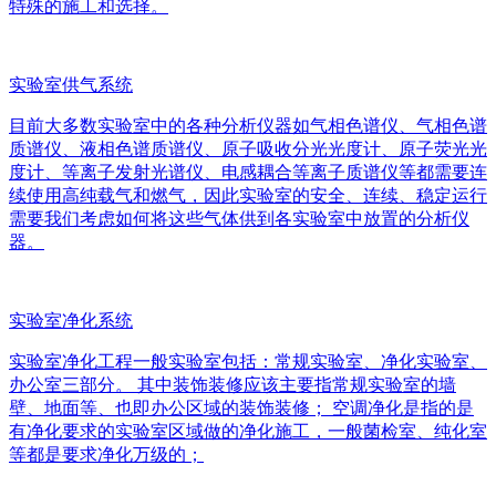
特殊的施工和选择。
实验室供气系统
目前大多数实验室中的各种分析仪器如气相色谱仪、气相色谱
质谱仪、液相色谱质谱仪、原子吸收分光光度计、原子荧光光
度计、等离子发射光谱仪、电感耦合等离子质谱仪等都需要连
续使用高纯载气和燃气，因此实验室的安全、连续、稳定运行
需要我们考虑如何将这些气体供到各实验室中放置的分析仪
器。
实验室净化系统
实验室净化工程一般实验室包括：常规实验室、净化实验室、
办公室三部分。 其中装饰装修应该主要指常规实验室的墙
壁、地面等、也即办公区域的装饰装修； 空调净化是指的是
有净化要求的实验室区域做的净化施工，一般菌检室、纯化室
等都是要求净化万级的；