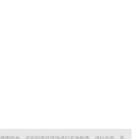
基建图纸外，还应到项目现场进行实地勘查，进行全面、系