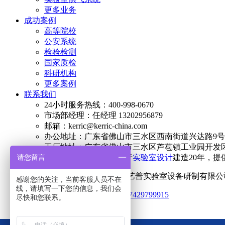
更多业务
成功案例
高等院校
公安系统
检验检测
国家质检
科研机构
更多案例
联系我们
24小时服务热线：400-998-0670
市场部经理：任经理 13202956879
邮箱：kerric@kerric-china.com
办公地址：广东省佛山市三水区西南街道兴达路9号澳
工厂地址：广东省佛山市三水区芦苞镇工业园开发区
请您留言
简介：科艺普集团专注于
实验室设计
建造20年，提
Copyright © 2023-2028 广东科艺普实验室设备研制有
感谢您的关注，当前客服人员不在
线，请填写一下您的信息，我们会
统一社会信用代码：914406077429799915
尽快和您联系。
网站地图
导航地图