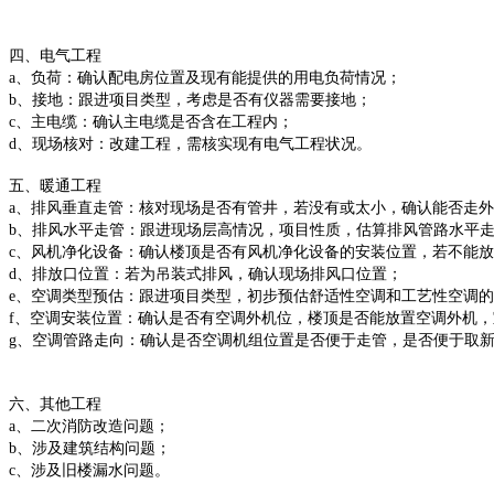
四、电气工程
a、负荷：确认配电房位置及现有能提供的用电负荷情况；
b、接地：跟进项目类型，考虑是否有仪器需要接地；
c、主电缆：确认主电缆是否含在工程内；
d、现场核对：改建工程，需核实现有电气工程状况。
五、暖通工程
a、排风垂直走管：核对现场是否有管井，若没有或太小，确认能否走
b、排风水平走管：跟进现场层高情况，项目性质，估算排风管路水平
c、风机净化设备：确认楼顶是否有风机净化设备的安装位置，若不能
d、排放口位置：若为吊装式排风，确认现场排风口位置；
e、空调类型预估：跟进项目类型，初步预估舒适性空调和工艺性空调
f、空调安装位置：确认是否有空调外机位，楼顶是否能放置空调外机
g、空调管路走向：确认是否空调机组位置是否便于走管，是否便于取
六、其他工程
a、二次消防改造问题；
b、涉及建筑结构问题；
c、涉及旧楼漏水问题。