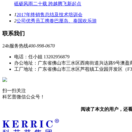
砥砺风雨二十载 跨越腾飞新起点
1
2017年终销售总结及技术培训会
2
公司优秀员工携眷巴厘岛、泰国欢乐游
联系我们
24h服务热线
400-998-0670
电话：任小姐 13202956879
办公地址：广东省佛山市三水区西南街道兴达路9号澳盈
工厂地址：广东省佛山市三水区芦苞镇工业园开发区（F
扫一扫关注
科艺普微信公众号！
阅读了本文的用户，还