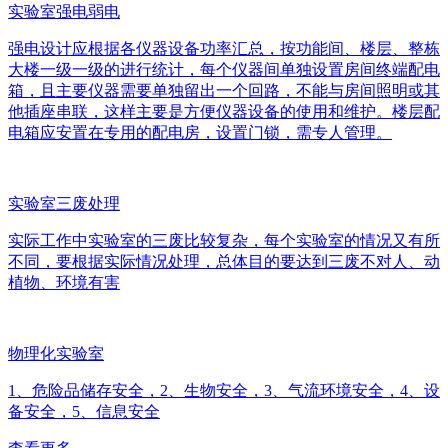
实验室强电弱电
强电设计应根据各仪器设备功率汇总，按功能间、楼层、整栋
大楼一级一级的进行统计，每个仪器间单独设置房间终端配电
箱，且主要仪器需要单独留出一个回路，不能与房间照明或其
他插座串联，这样主要是方便仪器设备的使用和维护。楼层配
电箱应安置在专用的配电房，设置门锁，需专人管理。
实验室三废处理
实际工作中实验室的三废比较复杂，每个实验室的情况又有所
不同，要根据实际情况处理，总体目的要达到三废不对人、动
植物、环境有害
物理化实验室
1、危险品储存安全，2、生物安全，3、气流环境安全，4、设
备安全，5、信息安全