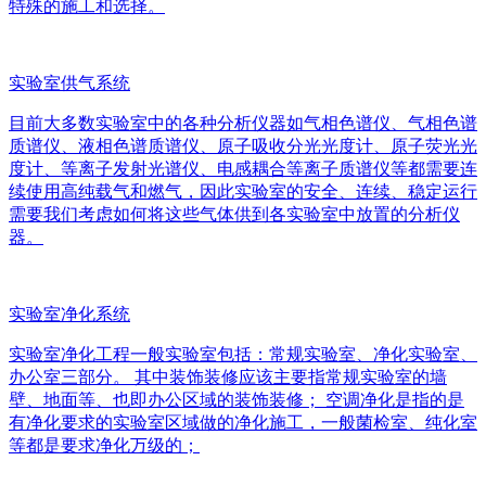
特殊的施工和选择。
实验室供气系统
目前大多数实验室中的各种分析仪器如气相色谱仪、气相色谱
质谱仪、液相色谱质谱仪、原子吸收分光光度计、原子荧光光
度计、等离子发射光谱仪、电感耦合等离子质谱仪等都需要连
续使用高纯载气和燃气，因此实验室的安全、连续、稳定运行
需要我们考虑如何将这些气体供到各实验室中放置的分析仪
器。
实验室净化系统
实验室净化工程一般实验室包括：常规实验室、净化实验室、
办公室三部分。 其中装饰装修应该主要指常规实验室的墙
壁、地面等、也即办公区域的装饰装修； 空调净化是指的是
有净化要求的实验室区域做的净化施工，一般菌检室、纯化室
等都是要求净化万级的；