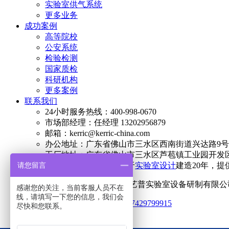
实验室供气系统
更多业务
成功案例
高等院校
公安系统
检验检测
国家质检
科研机构
更多案例
联系我们
24小时服务热线：400-998-0670
市场部经理：任经理 13202956879
邮箱：kerric@kerric-china.com
办公地址：广东省佛山市三水区西南街道兴达路9号澳
工厂地址：广东省佛山市三水区芦苞镇工业园开发区
请您留言
简介：科艺普集团专注于
实验室设计
建造20年，提
Copyright © 2023-2028 广东科艺普实验室设备研制有
感谢您的关注，当前客服人员不在
线，请填写一下您的信息，我们会
统一社会信用代码：914406077429799915
尽快和您联系。
网站地图
导航地图