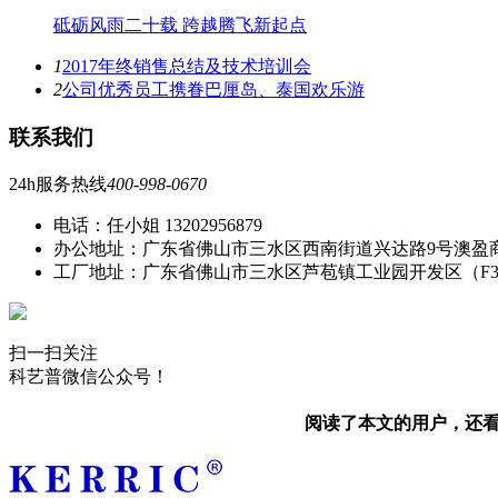
砥砺风雨二十载 跨越腾飞新起点
1
2017年终销售总结及技术培训会
2
公司优秀员工携眷巴厘岛、泰国欢乐游
联系我们
24h服务热线
400-998-0670
电话：任小姐 13202956879
办公地址：广东省佛山市三水区西南街道兴达路9号澳盈
工厂地址：广东省佛山市三水区芦苞镇工业园开发区（F
扫一扫关注
科艺普微信公众号！
阅读了本文的用户，还