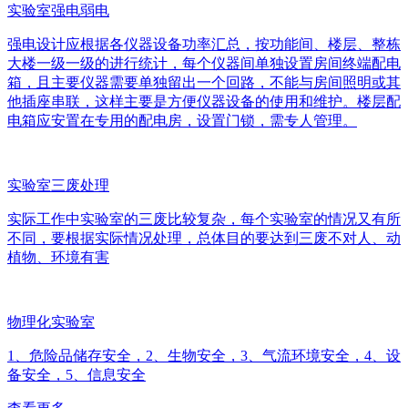
实验室强电弱电
强电设计应根据各仪器设备功率汇总，按功能间、楼层、整栋
大楼一级一级的进行统计，每个仪器间单独设置房间终端配电
箱，且主要仪器需要单独留出一个回路，不能与房间照明或其
他插座串联，这样主要是方便仪器设备的使用和维护。楼层配
电箱应安置在专用的配电房，设置门锁，需专人管理。
实验室三废处理
实际工作中实验室的三废比较复杂，每个实验室的情况又有所
不同，要根据实际情况处理，总体目的要达到三废不对人、动
植物、环境有害
物理化实验室
1、危险品储存安全，2、生物安全，3、气流环境安全，4、设
备安全，5、信息安全