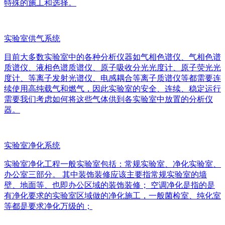
特殊的施工和选择。
实验室供气系统
目前大多数实验室中的各种分析仪器如气相色谱仪、气相色谱
质谱仪、液相色谱质谱仪、原子吸收分光光度计、原子荧光光
度计、等离子发射光谱仪、电感耦合等离子质谱仪等都需要连
续使用高纯载气和燃气，因此实验室的安全、连续、稳定运行
需要我们考虑如何将这些气体供到各实验室中放置的分析仪
器。
实验室净化系统
实验室净化工程一般实验室包括：常规实验室、净化实验室、
办公室三部分。 其中装饰装修应该主要指常规实验室的墙
壁、地面等、也即办公区域的装饰装修； 空调净化是指的是
有净化要求的实验室区域做的净化施工，一般菌检室、纯化室
等都是要求净化万级的；