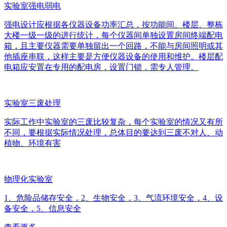
实验室强电弱电
强电设计应根据各仪器设备功率汇总，按功能间、楼层、整栋
大楼一级一级的进行统计，每个仪器间单独设置房间终端配电
箱，且主要仪器需要单独留出一个回路，不能与房间照明或其
他插座串联，这样主要是方便仪器设备的使用和维护。楼层配
电箱应安置在专用的配电房，设置门锁，需专人管理。
实验室三废处理
实际工作中实验室的三废比较复杂，每个实验室的情况又有所
不同，要根据实际情况处理，总体目的要达到三废不对人、动
植物、环境有害
物理化实验室
1、危险品储存安全，2、生物安全，3、气流环境安全，4、设
备安全，5、信息安全