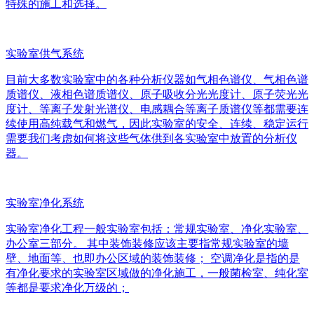
特殊的施工和选择。
实验室供气系统
目前大多数实验室中的各种分析仪器如气相色谱仪、气相色谱
质谱仪、液相色谱质谱仪、原子吸收分光光度计、原子荧光光
度计、等离子发射光谱仪、电感耦合等离子质谱仪等都需要连
续使用高纯载气和燃气，因此实验室的安全、连续、稳定运行
需要我们考虑如何将这些气体供到各实验室中放置的分析仪
器。
实验室净化系统
实验室净化工程一般实验室包括：常规实验室、净化实验室、
办公室三部分。 其中装饰装修应该主要指常规实验室的墙
壁、地面等、也即办公区域的装饰装修； 空调净化是指的是
有净化要求的实验室区域做的净化施工，一般菌检室、纯化室
等都是要求净化万级的；