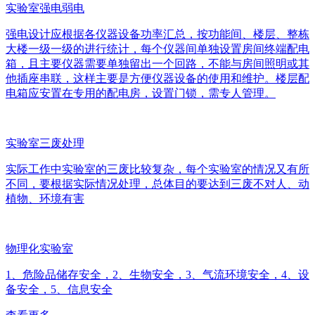
实验室强电弱电
强电设计应根据各仪器设备功率汇总，按功能间、楼层、整栋
大楼一级一级的进行统计，每个仪器间单独设置房间终端配电
箱，且主要仪器需要单独留出一个回路，不能与房间照明或其
他插座串联，这样主要是方便仪器设备的使用和维护。楼层配
电箱应安置在专用的配电房，设置门锁，需专人管理。
实验室三废处理
实际工作中实验室的三废比较复杂，每个实验室的情况又有所
不同，要根据实际情况处理，总体目的要达到三废不对人、动
植物、环境有害
物理化实验室
1、危险品储存安全，2、生物安全，3、气流环境安全，4、设
备安全，5、信息安全