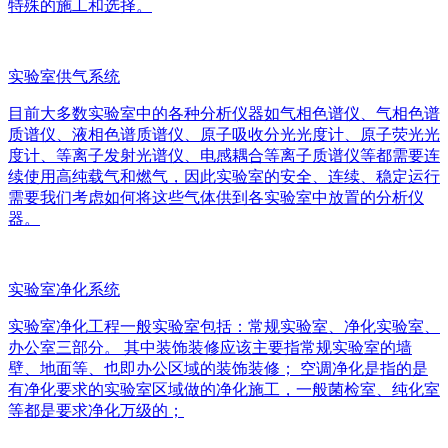
特殊的施工和选择。
实验室供气系统
目前大多数实验室中的各种分析仪器如气相色谱仪、气相色谱
质谱仪、液相色谱质谱仪、原子吸收分光光度计、原子荧光光
度计、等离子发射光谱仪、电感耦合等离子质谱仪等都需要连
续使用高纯载气和燃气，因此实验室的安全、连续、稳定运行
需要我们考虑如何将这些气体供到各实验室中放置的分析仪
器。
实验室净化系统
实验室净化工程一般实验室包括：常规实验室、净化实验室、
办公室三部分。 其中装饰装修应该主要指常规实验室的墙
壁、地面等、也即办公区域的装饰装修； 空调净化是指的是
有净化要求的实验室区域做的净化施工，一般菌检室、纯化室
等都是要求净化万级的；