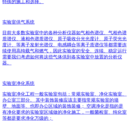
特殊的施工和选择。
实验室供气系统
目前大多数实验室中的各种分析仪器如气相色谱仪、气相色谱
质谱仪、液相色谱质谱仪、原子吸收分光光度计、原子荧光光
度计、等离子发射光谱仪、电感耦合等离子质谱仪等都需要连
续使用高纯载气和燃气，因此实验室的安全、连续、稳定运行
需要我们考虑如何将这些气体供到各实验室中放置的分析仪
器。
实验室净化系统
实验室净化工程一般实验室包括：常规实验室、净化实验室、
办公室三部分。 其中装饰装修应该主要指常规实验室的墙
壁、地面等、也即办公区域的装饰装修； 空调净化是指的是
有净化要求的实验室区域做的净化施工，一般菌检室、纯化室
等都是要求净化万级的；