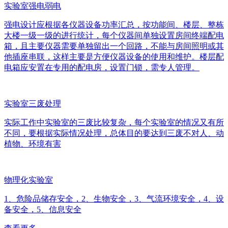
实验室强电弱电
强电设计应根据各仪器设备功率汇总，按功能间、楼层、整栋
大楼一级一级的进行统计，每个仪器间单独设置房间终端配电
箱，且主要仪器需要单独留出一个回路，不能与房间照明或其
他插座串联，这样主要是方便仪器设备的使用和维护。楼层配
电箱应安置在专用的配电房，设置门锁，需专人管理。
实验室三废处理
实际工作中实验室的三废比较复杂，每个实验室的情况又有所
不同，要根据实际情况处理，总体目的要达到三废不对人、动
植物、环境有害
物理化实验室
1、危险品储存安全，2、生物安全，3、气流环境安全，4、设
备安全，5、信息安全