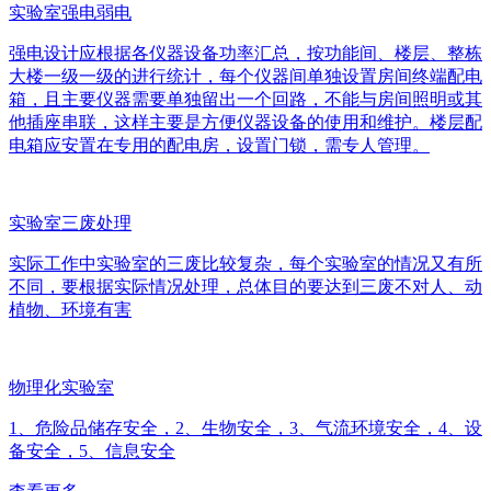
实验室强电弱电
强电设计应根据各仪器设备功率汇总，按功能间、楼层、整栋
大楼一级一级的进行统计，每个仪器间单独设置房间终端配电
箱，且主要仪器需要单独留出一个回路，不能与房间照明或其
他插座串联，这样主要是方便仪器设备的使用和维护。楼层配
电箱应安置在专用的配电房，设置门锁，需专人管理。
实验室三废处理
实际工作中实验室的三废比较复杂，每个实验室的情况又有所
不同，要根据实际情况处理，总体目的要达到三废不对人、动
植物、环境有害
物理化实验室
1、危险品储存安全，2、生物安全，3、气流环境安全，4、设
备安全，5、信息安全