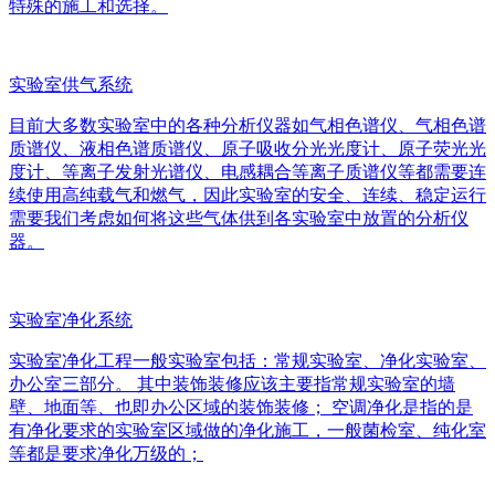
特殊的施工和选择。
实验室供气系统
目前大多数实验室中的各种分析仪器如气相色谱仪、气相色谱
质谱仪、液相色谱质谱仪、原子吸收分光光度计、原子荧光光
度计、等离子发射光谱仪、电感耦合等离子质谱仪等都需要连
续使用高纯载气和燃气，因此实验室的安全、连续、稳定运行
需要我们考虑如何将这些气体供到各实验室中放置的分析仪
器。
实验室净化系统
实验室净化工程一般实验室包括：常规实验室、净化实验室、
办公室三部分。 其中装饰装修应该主要指常规实验室的墙
壁、地面等、也即办公区域的装饰装修； 空调净化是指的是
有净化要求的实验室区域做的净化施工，一般菌检室、纯化室
等都是要求净化万级的；