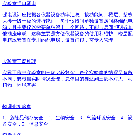
实验室强电弱电
强电设计应根据各仪器设备功率汇总，按功能间、楼层、整栋
大楼一级一级的进行统计，每个仪器间单独设置房间终端配电
箱，且主要仪器需要单独留出一个回路，不能与房间照明或其
他插座串联，这样主要是方便仪器设备的使用和维护。楼层配
电箱应安置在专用的配电房，设置门锁，需专人管理。
实验室三废处理
实际工作中实验室的三废比较复杂，每个实验室的情况又有所
不同，要根据实际情况处理，总体目的要达到三废不对人、动
植物、环境有害
物理化实验室
1、危险品储存安全，2、生物安全，3、气流环境安全，4、设
备安全，5、信息安全