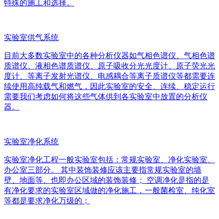
特殊的施工和选择。
实验室供气系统
目前大多数实验室中的各种分析仪器如气相色谱仪、气相色谱
质谱仪、液相色谱质谱仪、原子吸收分光光度计、原子荧光光
度计、等离子发射光谱仪、电感耦合等离子质谱仪等都需要连
续使用高纯载气和燃气，因此实验室的安全、连续、稳定运行
需要我们考虑如何将这些气体供到各实验室中放置的分析仪
器。
实验室净化系统
实验室净化工程一般实验室包括：常规实验室、净化实验室、
办公室三部分。 其中装饰装修应该主要指常规实验室的墙
壁、地面等、也即办公区域的装饰装修； 空调净化是指的是
有净化要求的实验室区域做的净化施工，一般菌检室、纯化室
等都是要求净化万级的；