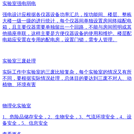
实验室强电弱电
强电设计应根据各仪器设备功率汇总，按功能间、楼层、整栋
大楼一级一级的进行统计，每个仪器间单独设置房间终端配电
箱，且主要仪器需要单独留出一个回路，不能与房间照明或其
他插座串联，这样主要是方便仪器设备的使用和维护。楼层配
电箱应安置在专用的配电房，设置门锁，需专人管理。
实验室三废处理
实际工作中实验室的三废比较复杂，每个实验室的情况又有所
不同，要根据实际情况处理，总体目的要达到三废不对人、动
植物、环境有害
物理化实验室
1、危险品储存安全，2、生物安全，3、气流环境安全，4、设
备安全，5、信息安全