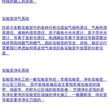
特殊的施工和选择。
实验室供气系统
目前大多数实验室中的各种分析仪器如气相色谱仪、气相色谱
质谱仪、液相色谱质谱仪、原子吸收分光光度计、原子荧光光
度计、等离子发射光谱仪、电感耦合等离子质谱仪等都需要连
续使用高纯载气和燃气，因此实验室的安全、连续、稳定运行
需要我们考虑如何将这些气体供到各实验室中放置的分析仪
器。
实验室净化系统
实验室净化工程一般实验室包括：常规实验室、净化实验室、
办公室三部分。 其中装饰装修应该主要指常规实验室的墙
壁、地面等、也即办公区域的装饰装修； 空调净化是指的是
有净化要求的实验室区域做的净化施工，一般菌检室、纯化室
等都是要求净化万级的；