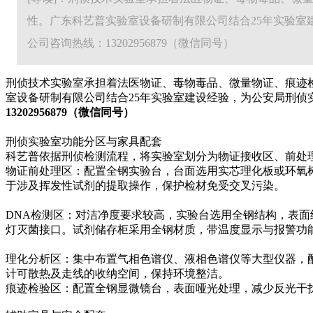
性。广东科艺普实验室设备研制有限公司结合25年实验
公司咨询热线：13202956879（微信同号）
刑侦技术实验室承担着法医物证、毒物毒品、微量物证、痕迹
室设备研制有限公司结合25年实验室建设经验，为公安局刑
13202956879（微信同号）
刑侦实验室功能分区与家具配套
科艺普依据刑侦检测流程，将实验室划分为物证接收区、前处
物证前处理区：配置全钢实验台，台面选用实芯理化板或环氧
于涉及挥发性试剂的提取操作，保护检材免受交叉污染。
DNA检测区：对洁净度要求较高，实验台选用全钢结构，表面
灯灭菌接口。试剂储存柜采用全钢材质，带温度显示与报警功
理化分析区：集中布置气相色谱仪、液相色谱仪等大型仪器，配
计可散热及走线的收纳空间，保持环境整洁。
痕迹检验区：配置全钢显微镜台，表面哑光处理，减少反光干