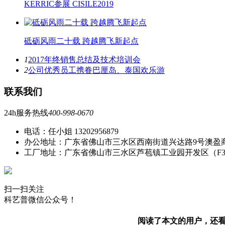
KERRIC参展 CISILE2019
砥砺风雨二十载 跨越腾飞新起点
1
2017年终销售总结及技术培训会
2
公司优秀员工携眷巴厘岛、泰国欢乐游
联系我们
24h服务热线
400-998-0670
电话：任小姐 13202956879
办公地址：广东省佛山市三水区西南街道兴达路9号澳盈
工厂地址：广东省佛山市三水区芦苞镇工业园开发区（F
扫一扫关注
科艺普微信公众号！
阅读了本文的用户，还