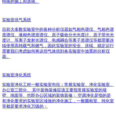
特殊的施工和选择。
实验室供气系统
目前大多数实验室中的各种分析仪器如气相色谱仪、气相色谱
质谱仪、液相色谱质谱仪、原子吸收分光光度计、原子荧光光
度计、等离子发射光谱仪、电感耦合等离子质谱仪等都需要连
续使用高纯载气和燃气，因此实验室的安全、连续、稳定运行
需要我们考虑如何将这些气体供到各实验室中放置的分析仪
器。
实验室净化系统
实验室净化工程一般实验室包括：常规实验室、净化实验室、
办公室三部分。 其中装饰装修应该主要指常规实验室的墙
壁、地面等、也即办公区域的装饰装修； 空调净化是指的是
有净化要求的实验室区域做的净化施工，一般菌检室、纯化室
等都是要求净化万级的；