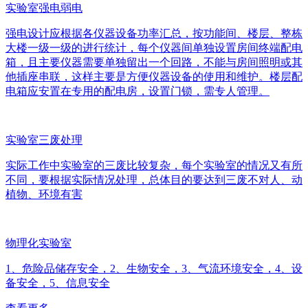
实验室强电弱电
强电设计应根据各仪器设备功率汇总，按功能间、楼层、整栋
大楼一级一级的进行统计，每个仪器间单独设置房间终端配电
箱，且主要仪器需要单独留出一个回路，不能与房间照明或其
他插座串联，这样主要是方便仪器设备的使用和维护。楼层配
电箱应安置在专用的配电房，设置门锁，需专人管理。
实验室三废处理
实际工作中实验室的三废比较复杂，每个实验室的情况又有所
不同，要根据实际情况处理，总体目的要达到三废不对人、动
植物、环境有害
物理化实验室
1、危险品储存安全，2、生物安全，3、气流环境安全，4、设
备安全，5、信息安全