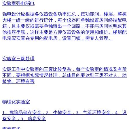
实验室强电弱电
强电设计应根据各仪器设备功率汇总，按功能间、楼层、整栋
大楼一级一级的进行统计，每个仪器间单独设置房间终端配电
箱，且主要仪器需要单独留出一个回路，不能与房间照明或其
他插座串联，这样主要是方便仪器设备的使用和维护。楼层配
电箱应安置在专用的配电房，设置门锁，需专人管理。
实验室三废处理
实际工作中实验室的三废比较复杂，每个实验室的情况又有所
不同，要根据实际情况处理，总体目的要达到三废不对人、动
植物、环境有害
物理化实验室
1、危险品储存安全，2、生物安全，3、气流环境安全，4、设
备安全，5、信息安全