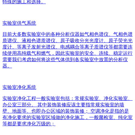
特殊的施工和选择。
实验室供气系统
目前大多数实验室中的各种分析仪器如气相色谱仪、气相色谱
质谱仪、液相色谱质谱仪、原子吸收分光光度计、原子荧光光
度计、等离子发射光谱仪、电感耦合等离子质谱仪等都需要连
续使用高纯载气和燃气，因此实验室的安全、连续、稳定运行
需要我们考虑如何将这些气体供到各实验室中放置的分析仪
器。
实验室净化系统
实验室净化工程一般实验室包括：常规实验室、净化实验室、
办公室三部分。 其中装饰装修应该主要指常规实验室的墙
壁、地面等、也即办公区域的装饰装修； 空调净化是指的是
有净化要求的实验室区域做的净化施工，一般菌检室、纯化室
等都是要求净化万级的；