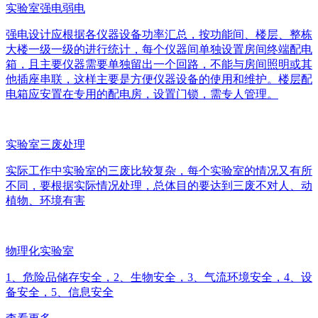
实验室强电弱电
强电设计应根据各仪器设备功率汇总，按功能间、楼层、整栋
大楼一级一级的进行统计，每个仪器间单独设置房间终端配电
箱，且主要仪器需要单独留出一个回路，不能与房间照明或其
他插座串联，这样主要是方便仪器设备的使用和维护。楼层配
电箱应安置在专用的配电房，设置门锁，需专人管理。
实验室三废处理
实际工作中实验室的三废比较复杂，每个实验室的情况又有所
不同，要根据实际情况处理，总体目的要达到三废不对人、动
植物、环境有害
物理化实验室
1、危险品储存安全，2、生物安全，3、气流环境安全，4、设
备安全，5、信息安全