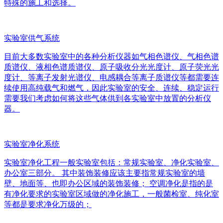
特殊的施工和选择。
实验室供气系统
目前大多数实验室中的各种分析仪器如气相色谱仪、气相色谱
质谱仪、液相色谱质谱仪、原子吸收分光光度计、原子荧光光
度计、等离子发射光谱仪、电感耦合等离子质谱仪等都需要连
续使用高纯载气和燃气，因此实验室的安全、连续、稳定运行
需要我们考虑如何将这些气体供到各实验室中放置的分析仪
器。
实验室净化系统
实验室净化工程一般实验室包括：常规实验室、净化实验室、
办公室三部分。 其中装饰装修应该主要指常规实验室的墙
壁、地面等、也即办公区域的装饰装修； 空调净化是指的是
有净化要求的实验室区域做的净化施工，一般菌检室、纯化室
等都是要求净化万级的；