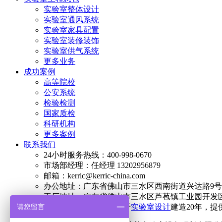
实验室整体设计
实验室通风系统
实验室家具配置
实验室装修装饰
实验室供气系统
更多业务
成功案例
高等院校
公安系统
检验检测
国家质检
科研机构
更多案例
联系我们
24小时服务热线：400-998-0670
市场部经理：任经理 13202956879
邮箱：kerric@kerric-china.com
办公地址：广东省佛山市三水区西南街道兴达路9号澳
工厂地址：广东省佛山市三水区芦苞镇工业园开发区
请您留言
简介：科艺普集团专注于
实验室设计
建造20年，提