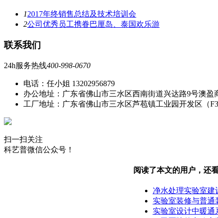
1
2017年终销售总结及技术培训会
2
公司优秀员工携眷巴厘岛、泰国欢乐游
联系我们
24h服务热线
400-998-0670
电话：任小姐 13202956879
办公地址：广东省佛山市三水区西南街道兴达路9号澳盈
工厂地址：广东省佛山市三水区芦苞镇工业园开发区（F
扫一扫关注
科艺普微信公众号！
阅读了本文的用户，还
净水处理实验室建
实验室装修与普通
实验室设计中暖通