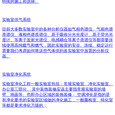
特殊的施工和选择。
实验室供气系统
目前大多数实验室中的各种分析仪器如气相色谱仪、气相色谱
质谱仪、液相色谱质谱仪、原子吸收分光光度计、原子荧光光
度计、等离子发射光谱仪、电感耦合等离子质谱仪等都需要连
续使用高纯载气和燃气，因此实验室的安全、连续、稳定运行
需要我们考虑如何将这些气体供到各实验室中放置的分析仪
器。
实验室净化系统
实验室净化工程一般实验室包括：常规实验室、净化实验室、
办公室三部分。 其中装饰装修应该主要指常规实验室的墙
壁、地面等、也即办公区域的装饰装修； 空调净化是指的是
有净化要求的实验室区域做的净化施工，一般菌检室、纯化室
等都是要求净化万级的；