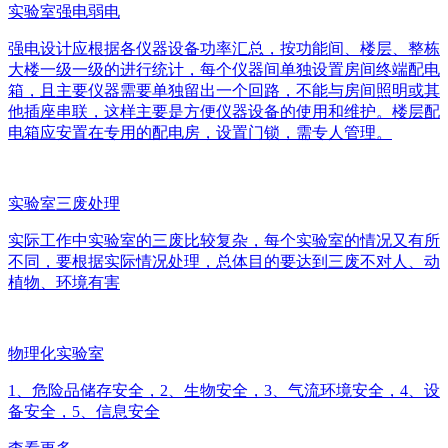
实验室强电弱电
强电设计应根据各仪器设备功率汇总，按功能间、楼层、整栋
大楼一级一级的进行统计，每个仪器间单独设置房间终端配电
箱，且主要仪器需要单独留出一个回路，不能与房间照明或其
他插座串联，这样主要是方便仪器设备的使用和维护。楼层配
电箱应安置在专用的配电房，设置门锁，需专人管理。
实验室三废处理
实际工作中实验室的三废比较复杂，每个实验室的情况又有所
不同，要根据实际情况处理，总体目的要达到三废不对人、动
植物、环境有害
物理化实验室
1、危险品储存安全，2、生物安全，3、气流环境安全，4、设
备安全，5、信息安全