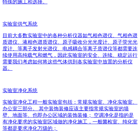
特殊的施工和选择。
实验室供气系统
目前大多数实验室中的各种分析仪器如气相色谱仪、气相色谱
质谱仪、液相色谱质谱仪、原子吸收分光光度计、原子荧光光
度计、等离子发射光谱仪、电感耦合等离子质谱仪等都需要连
续使用高纯载气和燃气，因此实验室的安全、连续、稳定运行
需要我们考虑如何将这些气体供到各实验室中放置的分析仪
器。
实验室净化系统
实验室净化工程一般实验室包括：常规实验室、净化实验室、
办公室三部分。 其中装饰装修应该主要指常规实验室的墙
壁、地面等、也即办公区域的装饰装修； 空调净化是指的是
有净化要求的实验室区域做的净化施工，一般菌检室、纯化室
等都是要求净化万级的；