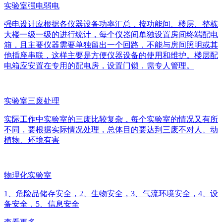
实验室强电弱电
强电设计应根据各仪器设备功率汇总，按功能间、楼层、整栋
大楼一级一级的进行统计，每个仪器间单独设置房间终端配电
箱，且主要仪器需要单独留出一个回路，不能与房间照明或其
他插座串联，这样主要是方便仪器设备的使用和维护。楼层配
电箱应安置在专用的配电房，设置门锁，需专人管理。
实验室三废处理
实际工作中实验室的三废比较复杂，每个实验室的情况又有所
不同，要根据实际情况处理，总体目的要达到三废不对人、动
植物、环境有害
物理化实验室
1、危险品储存安全，2、生物安全，3、气流环境安全，4、设
备安全，5、信息安全