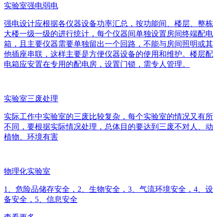
实验室强电弱电
强电设计应根据各仪器设备功率汇总，按功能间、楼层、整栋
大楼一级一级的进行统计，每个仪器间单独设置房间终端配电
箱，且主要仪器需要单独留出一个回路，不能与房间照明或其
他插座串联，这样主要是方便仪器设备的使用和维护。楼层配
电箱应安置在专用的配电房，设置门锁，需专人管理。
实验室三废处理
实际工作中实验室的三废比较复杂，每个实验室的情况又有所
不同，要根据实际情况处理，总体目的要达到三废不对人、动
植物、环境有害
物理化实验室
1、危险品储存安全，2、生物安全，3、气流环境安全，4、设
备安全，5、信息安全