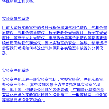
特殊的施工和选择。
实验室供气系统
目前大多数实验室中的各种分析仪器如气相色谱仪、气相色谱
质谱仪、液相色谱质谱仪、原子吸收分光光度计、原子荧光光
度计、等离子发射光谱仪、电感耦合等离子质谱仪等都需要连
续使用高纯载气和燃气，因此实验室的安全、连续、稳定运行
需要我们考虑如何将这些气体供到各实验室中放置的分析仪
器。
实验室净化系统
实验室净化工程一般实验室包括：常规实验室、净化实验室、
办公室三部分。 其中装饰装修应该主要指常规实验室的墙
壁、地面等、也即办公区域的装饰装修； 空调净化是指的是
有净化要求的实验室区域做的净化施工，一般菌检室、纯化室
等都是要求净化万级的；