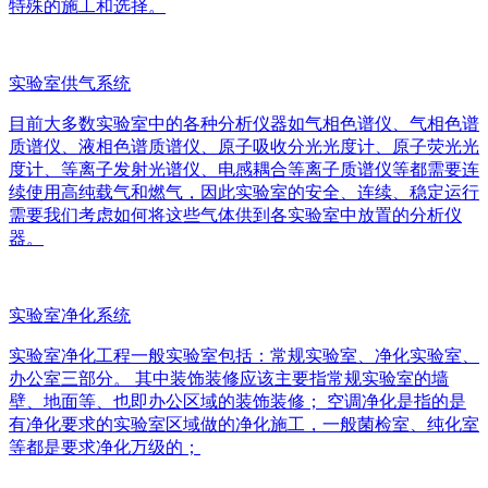
特殊的施工和选择。
实验室供气系统
目前大多数实验室中的各种分析仪器如气相色谱仪、气相色谱
质谱仪、液相色谱质谱仪、原子吸收分光光度计、原子荧光光
度计、等离子发射光谱仪、电感耦合等离子质谱仪等都需要连
续使用高纯载气和燃气，因此实验室的安全、连续、稳定运行
需要我们考虑如何将这些气体供到各实验室中放置的分析仪
器。
实验室净化系统
实验室净化工程一般实验室包括：常规实验室、净化实验室、
办公室三部分。 其中装饰装修应该主要指常规实验室的墙
壁、地面等、也即办公区域的装饰装修； 空调净化是指的是
有净化要求的实验室区域做的净化施工，一般菌检室、纯化室
等都是要求净化万级的；