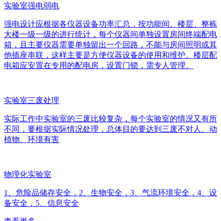
实验室强电弱电
强电设计应根据各仪器设备功率汇总，按功能间、楼层、整栋
大楼一级一级的进行统计，每个仪器间单独设置房间终端配电
箱，且主要仪器需要单独留出一个回路，不能与房间照明或其
他插座串联，这样主要是方便仪器设备的使用和维护。楼层配
电箱应安置在专用的配电房，设置门锁，需专人管理。
实验室三废处理
实际工作中实验室的三废比较复杂，每个实验室的情况又有所
不同，要根据实际情况处理，总体目的要达到三废不对人、动
植物、环境有害
物理化实验室
1、危险品储存安全，2、生物安全，3、气流环境安全，4、设
备安全，5、信息安全