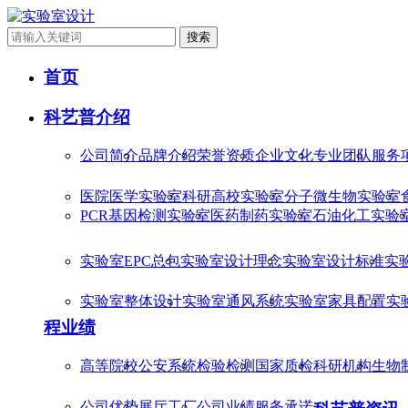
搜索
首页
科艺普介绍
公司简介
品牌介绍
荣誉资质
企业文化
专业团队
服务
医院医学实验室
科研高校实验室
分子微生物实验室
PCR基因检测实验室
医药制药实验室
石油化工实验
实验室EPC总包
实验室设计理念
实验室设计标准
实
实验室整体设计
实验室通风系统
实验室家具配置
实
程业绩
高等院校
公安系统
检验检测
国家质检
科研机构
生物
公司优势
展厅工厂
公司业绩
服务承诺