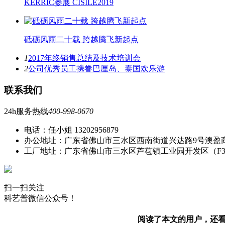
KERRIC参展 CISILE2019
砥砺风雨二十载 跨越腾飞新起点
1
2017年终销售总结及技术培训会
2
公司优秀员工携眷巴厘岛、泰国欢乐游
联系我们
24h服务热线
400-998-0670
电话：任小姐 13202956879
办公地址：广东省佛山市三水区西南街道兴达路9号澳盈
工厂地址：广东省佛山市三水区芦苞镇工业园开发区（F
扫一扫关注
科艺普微信公众号！
阅读了本文的用户，还