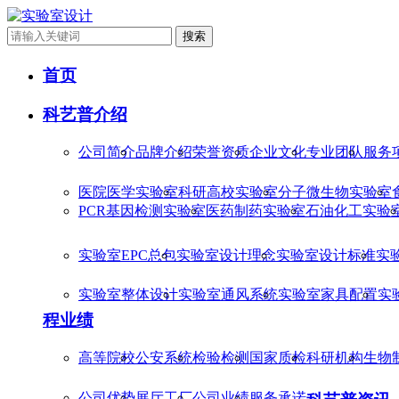
搜索
首页
科艺普介绍
公司简介
品牌介绍
荣誉资质
企业文化
专业团队
服务
医院医学实验室
科研高校实验室
分子微生物实验室
PCR基因检测实验室
医药制药实验室
石油化工实验
实验室EPC总包
实验室设计理念
实验室设计标准
实
实验室整体设计
实验室通风系统
实验室家具配置
实
程业绩
高等院校
公安系统
检验检测
国家质检
科研机构
生物
公司优势
展厅工厂
公司业绩
服务承诺