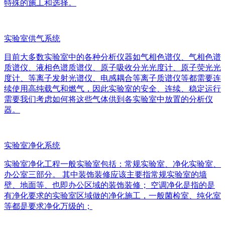
特殊的施工和选择。
实验室供气系统
目前大多数实验室中的各种分析仪器如气相色谱仪、气相色谱
质谱仪、液相色谱质谱仪、原子吸收分光光度计、原子荧光光
度计、等离子发射光谱仪、电感耦合等离子质谱仪等都需要连
续使用高纯载气和燃气，因此实验室的安全、连续、稳定运行
需要我们考虑如何将这些气体供到各实验室中放置的分析仪
器。
实验室净化系统
实验室净化工程一般实验室包括：常规实验室、净化实验室、
办公室三部分。 其中装饰装修应该主要指常规实验室的墙
壁、地面等、也即办公区域的装饰装修； 空调净化是指的是
有净化要求的实验室区域做的净化施工，一般菌检室、纯化室
等都是要求净化万级的；