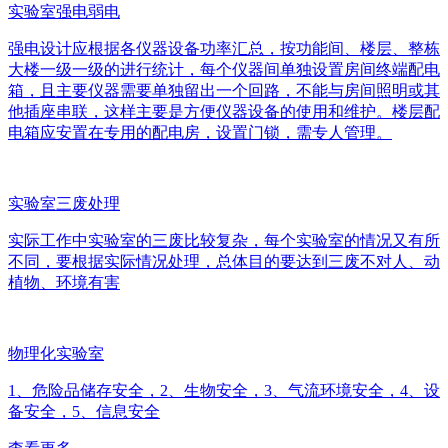
实验室强电弱电
强电设计应根据各仪器设备功率汇总，按功能间、楼层、整栋
大楼一级一级的进行统计，每个仪器间单独设置房间终端配电
箱，且主要仪器需要单独留出一个回路，不能与房间照明或其
他插座串联，这样主要是方便仪器设备的使用和维护。楼层配
电箱应安置在专用的配电房，设置门锁，需专人管理。
实验室三废处理
实际工作中实验室的三废比较复杂，每个实验室的情况又有所
不同，要根据实际情况处理，总体目的要达到三废不对人、动
植物、环境有害
物理化实验室
1、危险品储存安全，2、生物安全，3、气流环境安全，4、设
备安全，5、信息安全